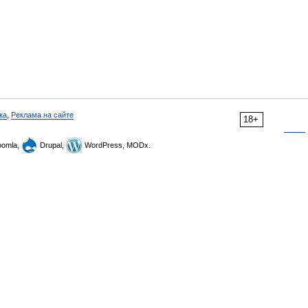
ка
,
Реклама на сайте
18+
omla,
Drupal,
WordPress, MODx.